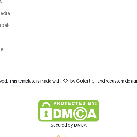
s
edia
apak
ee
Colorlib
erved. This template is made with
by
and recustom design
Secured by DMCA