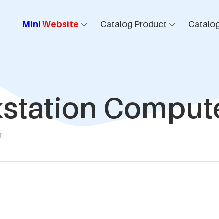
Mini
Website
Catalog Product
Catalog
kstation Comput
r