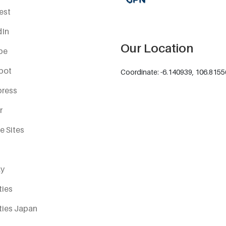
est
dIn
Our Location
be
pot
Coordinate: -6.140939, 106.815
ress
r
e Sites
y
ties
ties Japan