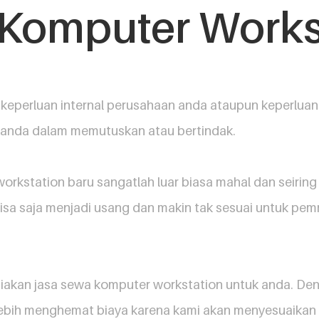
Komputer Works
keperluan internal perusahaan anda ataupun keperlua
anda dalam memutuskan atau bertindak.
orkstation baru sangatlah luar biasa mahal dan seirin
bisa saja menjadi usang dan makin tak sesuai untuk pe
diakan jasa sewa komputer workstation untuk anda. De
 lebih menghemat biaya karena kami akan menyesuaikan