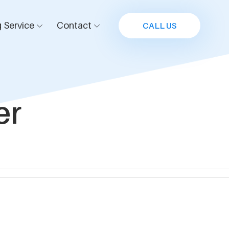
 Service
Contact
CALL US
er