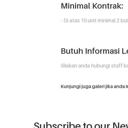
Minimal Kontrak:
- Di atas 10 unit minimal 2 bu
Butuh Informasi L
Silakan anda hubungi staff 
Kunjungi juga galeri jika anda 
Subscribe to our Ne