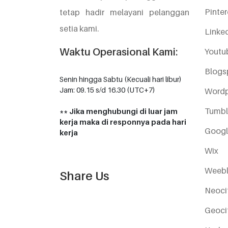
Pinter
tetap hadir melayani pelanggan
setia kami.
Linke
Waktu Operasional Kami:
Youtu
Blogs
Senin hingga Sabtu (Kecuali hari libur)
Jam: 09.15 s/d 16.30 (UTC+7)
Wordp
Tumbl
** Jika menghubungi di luar jam
kerja maka di responnya pada hari
Googl
kerja
Wix
Weebl
Share Us
Neoci
Geoci