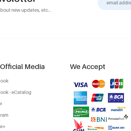
about new updates, etc...
Official Media
We Accept
book
ook - eCatalog
r
gram
le+